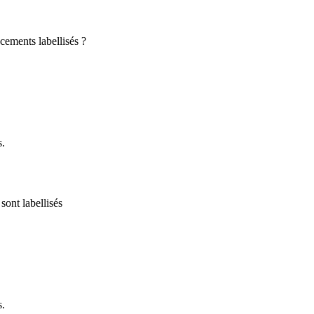
cements labellisés ?
s.
sont labellisés
s.