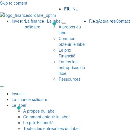
Skip to content
FR
NL
Investir
La finance
Le label
F.a.q
Actualités
Contact
solidaire
A propos du
label
Comment
obtenir le label
Le prix
Financité
Toutes les
entreprises du
label
Ressources
Investir
La finance solidaire
Le label
A propos du label
Comment obtenir le label
Le prix Financité
Toutes les entreprises du label