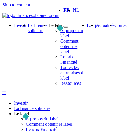
Skip to content
FR
NL
Investir
La finance
Le label
F.a.q
Actualités
Contact
solidaire
A propos du
label
Comment
obtenir le
label
Le prix
Financité
Toutes les
entreprises du
label
Ressources
Investir
La finance solidaire
Le label
A propos du label
Comment obtenir le label
Le prix Financité