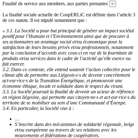
Finalité de service aux membres, aux parties prenantes
Expand
La finalité sociale actuelle de CoopERLiC est définie dans l’article 3
de ces statuts. Il est stipulé notamment que :
« 3.1. La Société a pour but principal de générer un impact sociétal
positif pour l’Humain et l’Environnement ainsi que de procurer à
ses actionnaires un avantage social et/ou économique pour la
satisfaction de leurs besoins privés et/ou professionnels, notamment
par la conclusion d’accords avec ceux-ci en vue de la fourniture de
produits et/ou services dans le cadre de l’activité qu’elle exerce ou
fait exercer.
3.2. Dans ce contexte, elle entend soutenir l’action collective pour le
climat afin de permettre aux Liégeois·e·s de devenir concrètement
act·eur·rice·s de la Transition Énergétique, et promouvoir une
économie éthique, locale et solidaire dans le respect du vivant.
3.3. La Société poursuit la finalité de devenir un acteur de référence
en région liégeoise, qui permette aux citoyen·ne·s et act·eur·rice·s du
territoire de se mobiliser au sein d’une Communauté d’Énergie.
3.4. En particulier, la Société vise à :
…
S’inscrire dans des mécanismes de solidarité régionale, belge
et/ou européenne au travers de ses relations avec les
mouvements et fédérations de coopératives.