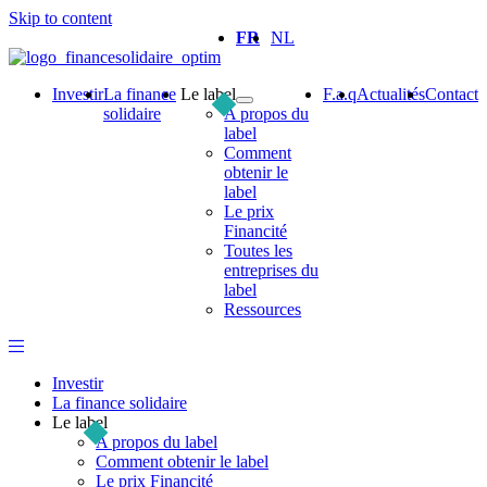
Skip to content
FR
NL
Investir
La finance
Le label
F.a.q
Actualités
Contact
solidaire
A propos du
label
Comment
obtenir le
label
Le prix
Financité
Toutes les
entreprises du
label
Ressources
Investir
La finance solidaire
Le label
A propos du label
Comment obtenir le label
Le prix Financité