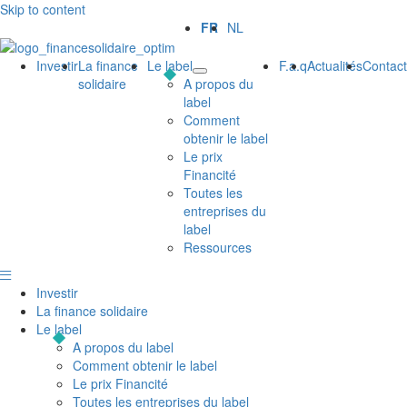
Skip to content
FR
NL
Investir
La finance
Le label
F.a.q
Actualités
Contact
solidaire
A propos du
label
Comment
obtenir le label
Le prix
Financité
Toutes les
entreprises du
label
Ressources
Investir
La finance solidaire
Le label
A propos du label
Comment obtenir le label
Le prix Financité
Toutes les entreprises du label