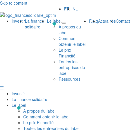
Skip to content
FR
NL
Investir
La finance
Le label
F.a.q
Actualités
Contact
solidaire
A propos du
label
Comment
obtenir le label
Le prix
Financité
Toutes les
entreprises du
label
Ressources
Investir
La finance solidaire
Le label
A propos du label
Comment obtenir le label
Le prix Financité
Toutes les entreprises du label