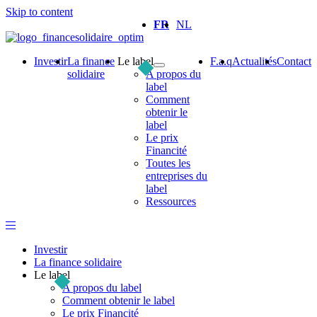
Skip to content
FR
NL
Investir
La finance
Le label
F.a.q
Actualités
Contact
solidaire
A propos du
label
Comment
obtenir le
label
Le prix
Financité
Toutes les
entreprises du
label
Ressources
Investir
La finance solidaire
Le label
A propos du label
Comment obtenir le label
Le prix Financité