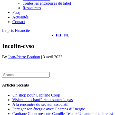
Toutes les entreprises du label
Ressources
F.a.q
Actualités
Contact
Le prix Financité
FR
NL
Incofin-cvso
By
Jean-Pierre Bouhon
|
3 avril 2023
Articles récents
Un shop pour Capitane Coop
Visitez une chaufferie et sautez le pas
A la rencontre du secteur associatif
Partager son énergie avec Champs d’Energie
Capitane Coop présente Camille Teste « Un autre bien-être est