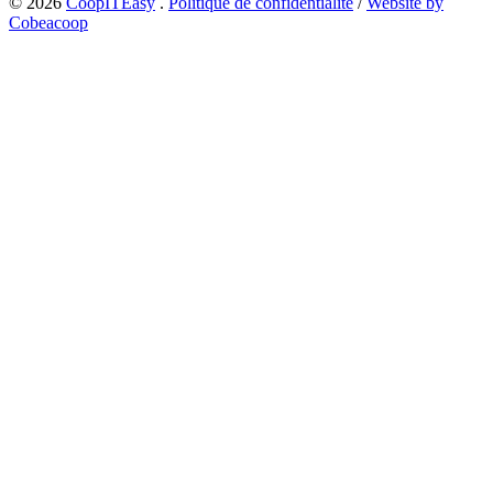
© 2026
CoopITEasy
.
Politique de confidentialité
/
Website by
Cobeacoop