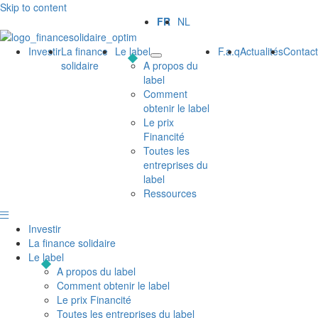
Skip to content
FR
NL
Investir
La finance
Le label
F.a.q
Actualités
Contact
solidaire
A propos du
label
Comment
obtenir le label
Le prix
Financité
Toutes les
entreprises du
label
Ressources
Investir
La finance solidaire
Le label
A propos du label
Comment obtenir le label
Le prix Financité
Toutes les entreprises du label