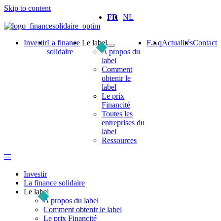
Skip to content
FR
NL
Investir
La finance
Le label
F.a.q
Actualités
Contact
solidaire
A propos du
label
Comment
obtenir le
label
Le prix
Financité
Toutes les
entreprises du
label
Ressources
Investir
La finance solidaire
Le label
A propos du label
Comment obtenir le label
Le prix Financité