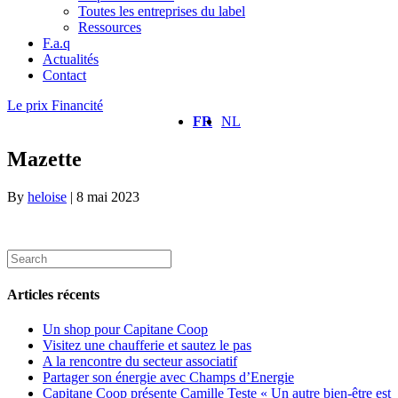
Toutes les entreprises du label
Ressources
F.a.q
Actualités
Contact
Le prix Financité
FR
NL
Mazette
By
heloise
|
8 mai 2023
Articles récents
Un shop pour Capitane Coop
Visitez une chaufferie et sautez le pas
A la rencontre du secteur associatif
Partager son énergie avec Champs d’Energie
Capitane Coop présente Camille Teste « Un autre bien-être est