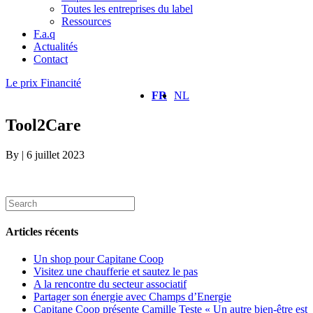
Toutes les entreprises du label
Ressources
F.a.q
Actualités
Contact
Le prix Financité
FR
NL
Tool2Care
By
|
6 juillet 2023
Articles récents
Un shop pour Capitane Coop
Visitez une chaufferie et sautez le pas
A la rencontre du secteur associatif
Partager son énergie avec Champs d’Energie
Capitane Coop présente Camille Teste « Un autre bien-être est