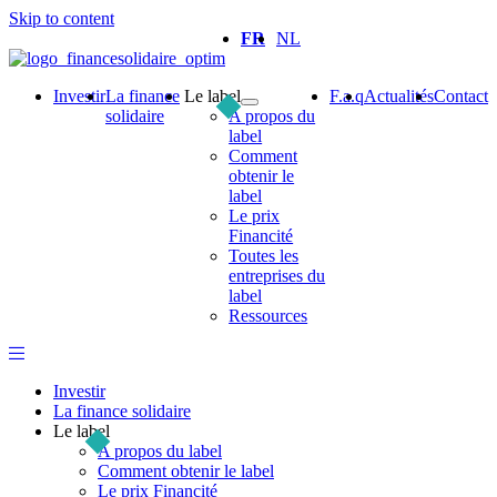
Skip to content
FR
NL
Investir
La finance
Le label
F.a.q
Actualités
Contact
solidaire
A propos du
label
Comment
obtenir le
label
Le prix
Financité
Toutes les
entreprises du
label
Ressources
Investir
La finance solidaire
Le label
A propos du label
Comment obtenir le label
Le prix Financité