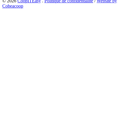
© 2026
CoopITEasy
.
Politique de confidentialité
/
Website by
Cobeacoop