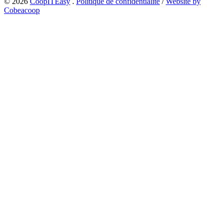
© 2026
CoopITEasy
.
Politique de confidentialité
/
Website by
Cobeacoop