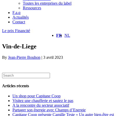
Toutes les entreprises du label
Ressources
F.a.q
Actualités
Contact
Le prix Financité
FR
NL
Vin-de-Liege
By
Jean-Pierre Bouhon
|
3 avril 2023
Articles récents
Un shop pour Capitane Coop
Visitez une chaufferie et sautez le pas
A la rencontre du secteur associatif
Partager son énergie avec Champs d’Energie
Capitane Coop présente Camille Teste « Un autre bien-être est