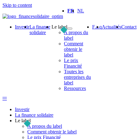
Skip to content
FR
NL
Investir
La finance
Le label
F.a.q
Actualités
Contact
solidaire
A propos du
label
Comment
obtenir le
label
Le prix
Financité
Toutes les
entreprises du
label
Ressources
Investir
La finance solidaire
Le label
A propos du label
Comment obtenir le label
Le prix Financité