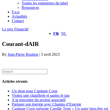
Toutes les entreprises du label
Ressources
F.a.q
Actualités
Contact
Le prix Financité
FR
NL
Courant-dAIR
By
Jean-Pierre Bouhon
|
3 avril 2023
Articles récents
Un shop pour Capitane Coop
Visitez une chaufferie et sautez le pas
A la rencontre du secteur associatif
Partager son énergie avec Champs d’Energie
Capitane Coop présente Camille Teste « Un autre bien-être est