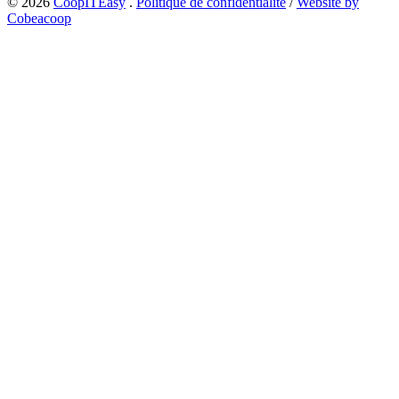
© 2026
CoopITEasy
.
Politique de confidentialité
/
Website by
Cobeacoop