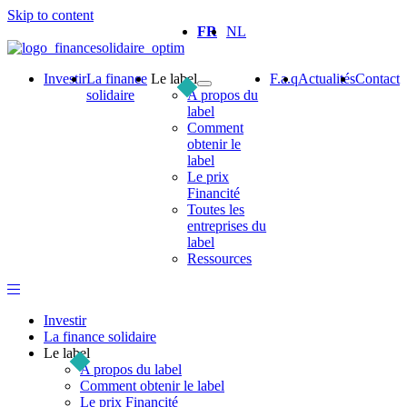
Skip to content
FR
NL
Investir
La finance
Le label
F.a.q
Actualités
Contact
solidaire
A propos du
label
Comment
obtenir le
label
Le prix
Financité
Toutes les
entreprises du
label
Ressources
Investir
La finance solidaire
Le label
A propos du label
Comment obtenir le label
Le prix Financité