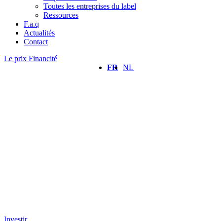
Toutes les entreprises du label
Ressources
F.a.q
Actualités
Contact
Le prix Financité
FR
NL
Investir