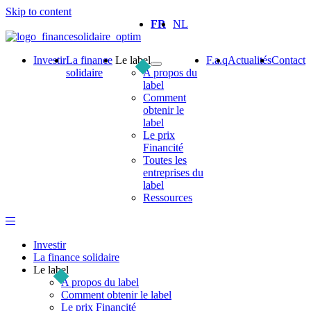
Skip to content
FR
NL
Investir
La finance
Le label
F.a.q
Actualités
Contact
solidaire
A propos du
label
Comment
obtenir le
label
Le prix
Financité
Toutes les
entreprises du
label
Ressources
Investir
La finance solidaire
Le label
A propos du label
Comment obtenir le label
Le prix Financité