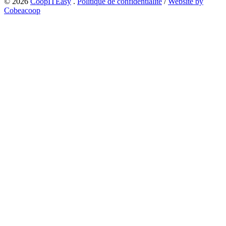
© 2026
CoopITEasy
.
Politique de confidentialité
/
Website by
Cobeacoop