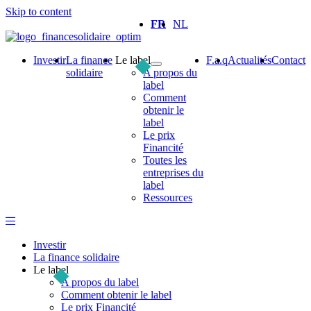
Skip to content
FR
NL
Investir
La finance
Le label
F.a.q
Actualités
Contact
solidaire
A propos du
label
Comment
obtenir le
label
Le prix
Financité
Toutes les
entreprises du
label
Ressources
Investir
La finance solidaire
Le label
A propos du label
Comment obtenir le label
Le prix Financité