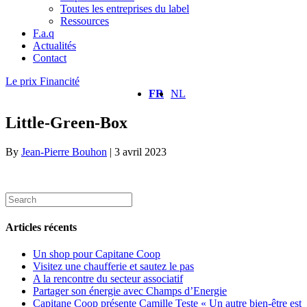
Toutes les entreprises du label
Ressources
F.a.q
Actualités
Contact
Le prix Financité
FR
NL
Little-Green-Box
By
Jean-Pierre Bouhon
|
3 avril 2023
Articles récents
Un shop pour Capitane Coop
Visitez une chaufferie et sautez le pas
A la rencontre du secteur associatif
Partager son énergie avec Champs d’Energie
Capitane Coop présente Camille Teste « Un autre bien-être est