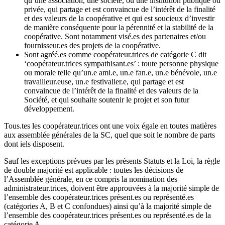
qu’une association, une société, ou une institution publique ou
privée, qui partage et est convaincue de l’intérêt de la finalité
et des valeurs de la coopérative et qui est soucieux d’investir
de manière conséquente pour la pérennité et la stabilité de la
coopérative. Sont notamment visé.es des partenaires et/ou
fournisseur.es des projets de la coopérative.
Sont agréé.es comme coopérateur.trices de catégorie C dit
‘coopérateur.trices sympathisant.es’ : toute personne physique
ou morale telle qu’un.e ami.e, un.e fan.e, un.e bénévole, un.e
travailleur.euse, un.e festivalier.e, qui partage et est
convaincue de l’intérêt de la finalité et des valeurs de la
Société, et qui souhaite soutenir le projet et son futur
développement.
Tous.tes les coopérateur.trices ont une voix égale en toutes matières
aux assemblée générales de la SC, quel que soit le nombre de parts
dont iels disposent.
Sauf les exceptions prévues par les présents Statuts et la Loi, la règle
de double majorité est applicable : toutes les décisions de
l’Assemblée générale, en ce compris la nomination des
administrateur.trices, doivent être approuvées à la majorité simple de
l’ensemble des coopérateur.trices présent.es ou représenté.es
(catégories A, B et C confondues) ainsi qu’à la majorité simple de
l’ensemble des coopérateur.trices présent.es ou représenté.es de la
catégorie A.