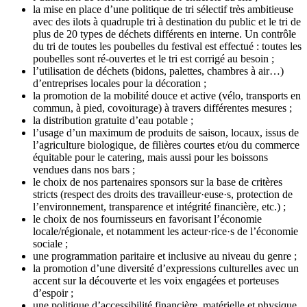
la mise en place d’une politique de tri sélectif très ambitieuse
avec des ilots à quadruple tri à destination du public et le tri de
plus de 20 types de déchets différents en interne. Un contrôle
du tri de toutes les poubelles du festival est effectué : toutes les
poubelles sont ré-ouvertes et le tri est corrigé au besoin ;
l’utilisation de déchets (bidons, palettes, chambres à air…)
d’entreprises locales pour la décoration ;
la promotion de la mobilité douce et active (vélo, transports en
commun, à pied, covoiturage) à travers différentes mesures ;
la distribution gratuite d’eau potable ;
l’usage d’un maximum de produits de saison, locaux, issus de
l’agriculture biologique, de filières courtes et/ou du commerce
équitable pour le catering, mais aussi pour les boissons
vendues dans nos bars ;
le choix de nos partenaires sponsors sur la base de critères
stricts (respect des droits des travailleur·euse·s, protection de
l’environnement, transparence et intégrité financière, etc.) ;
le choix de nos fournisseurs en favorisant l’économie
locale/régionale, et notamment les acteur·rice·s de l’économie
sociale ;
une programmation paritaire et inclusive au niveau du genre ;
la promotion d’une diversité d’expressions culturelles avec un
accent sur la découverte et les voix engagées et porteuses
d’espoir ;
une politique d’accessibilité financière, matérielle et physique