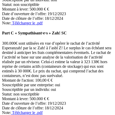
Statut:
non soucriptible
Montant à lever:
500.000 € €
Date d’ouverture de l’offre:
19/12/2023
Date de clôture de l’offre:
18/12/2024
Note:
Télécharger le .pdf
Part C « Sympathisant·e·s » Zah! SC
300.000€ sont utilisées en vue d’opérer le rachat de l’activité
Esperanzah! par la sc Zah! à l’asbl Z! Le surplus le cas échéant sera
destiné à anticiper les frais complémentaires éventuels. Le rachat de
l’activité se base sur une analyse de la valorisation de l’activité
réalisée par un réviseur. Celui-ci estime la valeur à 323 138€ hors
reprise de certains actifs (containeurs de stockage) qui eux sont
estimés à 30 000€. Le prix du rachat, qui comprend l’achat des
containeurs, n’est donc pas surévalué.
Montant de l'action:
100,00 € €
Souscriptible par une entreprise:
oui
Souscriptible par un individu:
oui
Statut:
non soucriptible
Montant à lever:
500.000 € €
Date d’ouverture de l’offre:
19/12/2023
Date de clôture de l’offre:
18/12/2024
Note:
Télécharger le .pdf