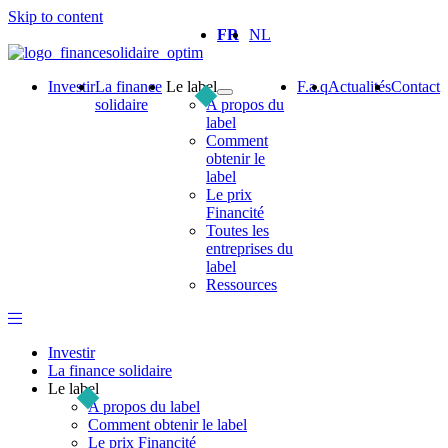
Skip to content
FR
NL
Investir
La finance
Le label
F.a.q
Actualités
Contact
solidaire
A propos du
label
Comment
obtenir le
label
Le prix
Financité
Toutes les
entreprises du
label
Ressources
Investir
La finance solidaire
Le label
A propos du label
Comment obtenir le label
Le prix Financité